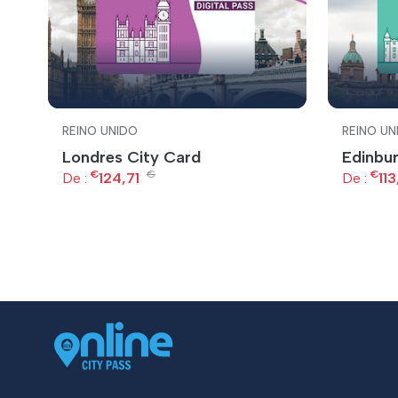
REINO UNIDO
REINO UN
Londres City Card
Edinbu
€
€
€
De :
124,71
De :
11