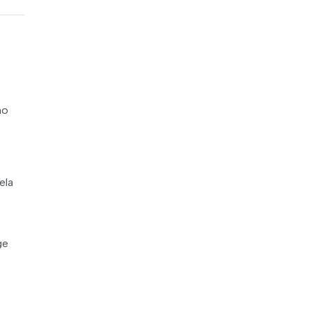
no
ela
ge