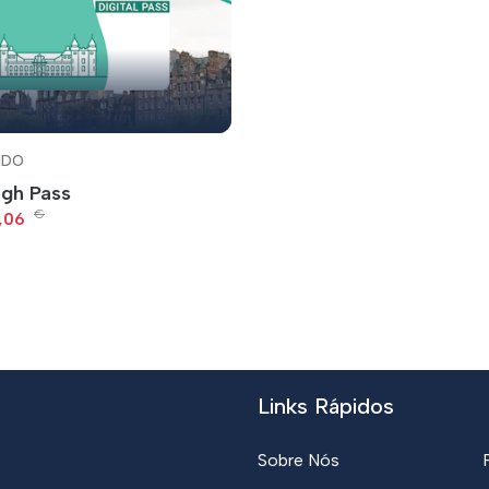
IDO
rgh Pass
€
3,06
Links Rápidos
Sobre Nós