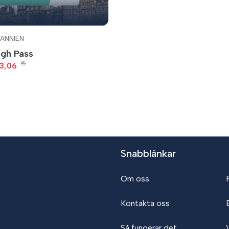
ANNIEN
rgh Pass
€
13,06
Snabblänkar
Om oss
Kontakta oss
B
Så fungerar det