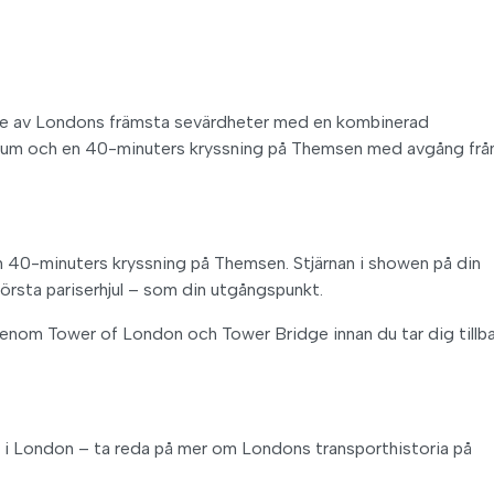
e tre av Londons främsta sevärdheter med en kombinerad
seum och en 40-minuters kryssning på Themsen med avgång frå
 40-minuters kryssning på Themsen. Stjärnan i showen på din
örsta pariserhjul – som din utgångspunkt.
genom Tower of London och Tower Bridge innan du tar dig tillb
nt i London – ta reda på mer om Londons transporthistoria på