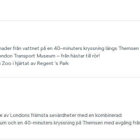
nader från vattnet på en 40-minuters kryssning längs Themsen
ndon Transport Museum – från hästar till rör!
Zoo i hjärtat av Regent 's Park
e tre av Londons främsta sevärdheter med en kombinerad
seum och en 40-minuters kryssning på Themsen med avgång frå