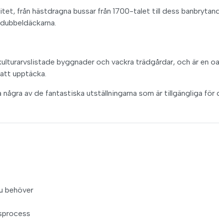
tet, från hästdragna bussar från 1700-talet till dess banbrytan
 dubbeldäckarna.
kulturarvslistade byggnader och vackra trädgårdar, och är en o
 att upptäcka.
 några av de fantastiska utställningarna som är tillgängliga för 
du behöver
gsprocess