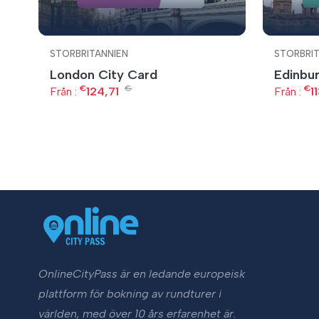
STORBRITANNIEN
STORBRIT
London City Card
Edinbu
€
€
€
Från :
124,71
Från :
1
OnlineCityPass är en ledande europeisk
plattform för bokning av rundturer i
världen, med över 10 års erfarenhet är.