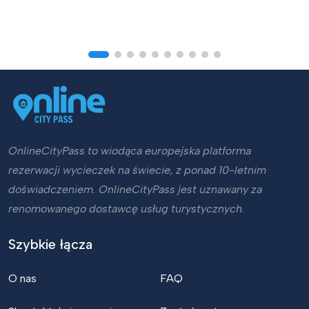
OnlineCityPass to wiodąca europejska platforma
rezerwacji wycieczek na świecie, z ponad 10-letnim
doświadczeniem. OnlineCityPass jest uznawany za
renomowanego dostawcę usług turystycznych.
Szybkie łącza
O nas
FAQ