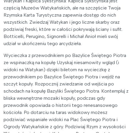
Watykan i Kaplica Sykstyńska: Kaplica Sykstyńska jest
częścią Muzeów Watykańskich, ale na szczęście Twoja
Rzymska Karta Turystyczna zapewnia dostęp do nich
wszystkich. Zwiedzaj Watykan i jego liczne skarby oraz
podziwiaj freski, które w całości pokrywają ściany i sufit.
Botticelli, Perugino, Signorelli i Michał Anioł mieli swój
udział w ukończeniu tego arcydzieła.
Wycieczka z przewodnikiem po Bazylice Świętego Piotra
ze wspinaczką na kopułę Uzyskaj niesamowity wgląd (i
widoki na Watykan) dzięki biletom na wycieczkę z
przewodnikiem po Bazylice Świętego Piotra i wejdź na
szczyt kopuły. Rozpocznij zwiedzanie od wejścia po
schodach na kopułę Bazyliki Świętego Piotra. Kontempluj z
bliska wewnętrzne mozaiki kopuły, podczas gdy
przewodnik opowiada o historii tego renesansowego
kościoła. Po dotarciu na taras widokowy możesz
podziwiać wspaniałe widoki na Plac Świętego Piotra i
Ogrody Watykańskie z góry. Podziwiaj Rzym z wysokości