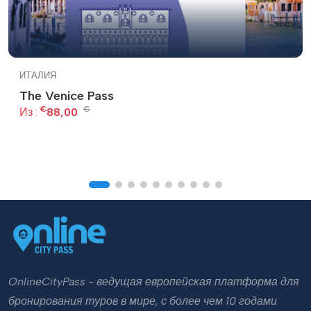
ИТАЛИЯ
The Venice Pass
€
€
Из :
88,00
OnlineCityPass - ведущая европейская платформа для
бронирования туров в мире, с более чем 10 годами