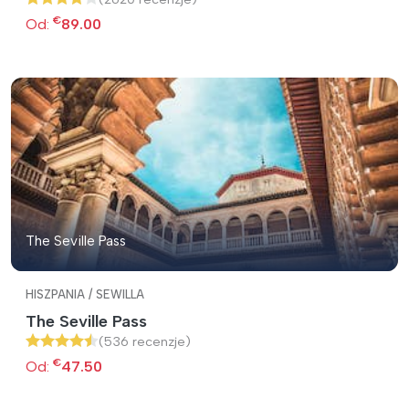
€
Od:
89.00
The Seville Pass
HISZPANIA / SEWILLA
The Seville Pass
(536 recenzje)
€
Od:
47.50