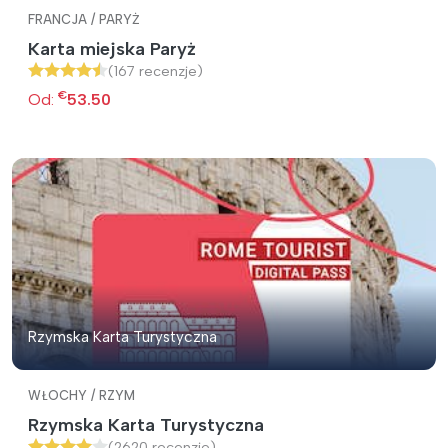
FRANCJA / PARYŻ
Karta miejska Paryż
(167 recenzje)
€
Od:
53.50
Rzymska Karta Turystyczna
WŁOCHY / RZYM
Rzymska Karta Turystyczna
(2620 recenzje)