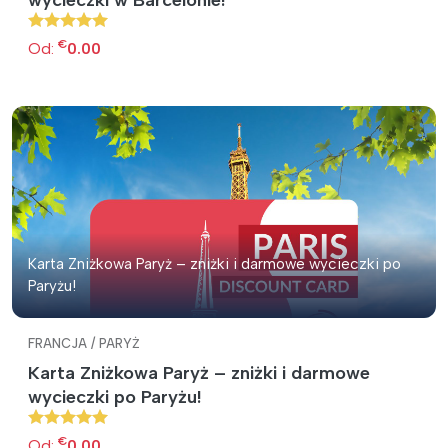
wycieczki w Barcelonie!
€
Od:
0.00
Karta Zniżkowa Paryż – zniżki i darmowe wycieczki po
Paryżu!
FRANCJA / PARYŻ
Karta Zniżkowa Paryż – zniżki i darmowe
wycieczki po Paryżu!
€
Od:
0.00