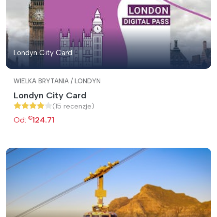
Londyn City Card
WIELKA BRYTANIA / LONDYN
Londyn City Card
(15 recenzje)
€
Od:
124.71