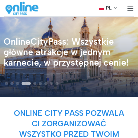
PL
OnlineCityPass: Wszystkie
główne atrakcje w jednym
karnecie, w przystępnej cenie!
ONLINE CITY PASS POZWALA
CI ZORGANIZOWAĆ
WSZYSTKO PRZED TWOIM