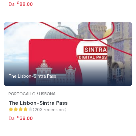
€
Da:
88.00
The Lisbon-Sintra Pass
PORTOGALLO / LISBONA
The Lisbon-Sintra Pass
(203 recensioni)
€
Da:
58.00