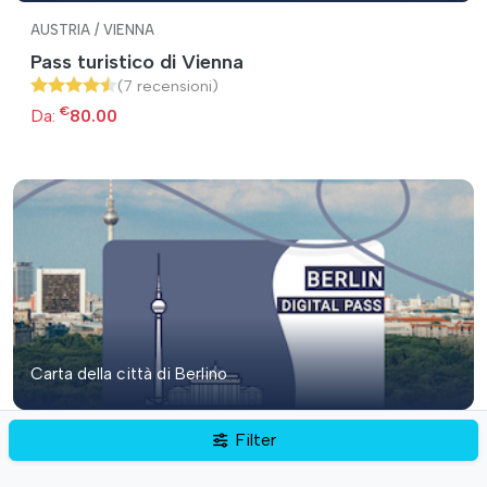
AUSTRIA / VIENNA
Pass turistico di Vienna
(7 recensioni)
€
Da:
80.00
Carta della città di Berlino
GERMANIA / BERLINO
Filter
Carta della città di Berlino