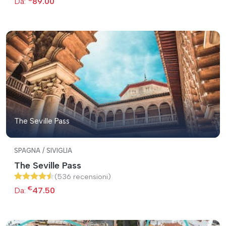
Da:
89.00
The Seville Pass
SPAGNA / SIVIGLIA
The Seville Pass
(536 recensioni)
€
Da:
47.50