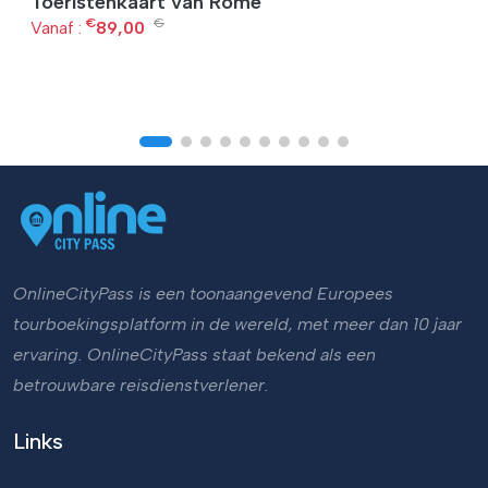
Toeristenkaart van Rome
€
€
Vanaf :
89,00
OnlineCityPass is een toonaangevend Europees
tourboekingsplatform in de wereld, met meer dan 10 jaar
ervaring. OnlineCityPass staat bekend als een
betrouwbare reisdienstverlener.
Links